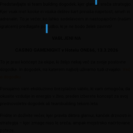
Predstavljajte si team building dogodek, kjer glamur sreča strategijo.
Kjer vsak met kocke in vsaka delitev kart prinaša napetost, smeh in
adrenalin. To je večer, ko lahko sodelavcem in nastopajočim (našim
igralcem) predlagate ponudbo, ki je ne bodo želeli zavrniti!
VABLJENI NA
CASINO GAMENIGHT v Hotelu ONE66, 13.3.2026
To je pravi koncept za ekipe, ki želijo nekaj več za svoje poslovne
dogodke. In dogodek, na katerem najbolj uživamo tudi izvajalci.
Več
o dogodku.
Ponujamo vam ekskluzivno brezplačno vabilo, ki vam omogoča, da
okusite vzdušje in energijo v živo, preden izberete koncept za svoj
prednovoletni dogodek ali teambuilding tekom leta.
Pridite in doživite večer, kjer pravila diktira glamur, kanček drznosti in
strategija – kjer zmage niso le sreča, ampak mojstrsko načrtovane
poteze.