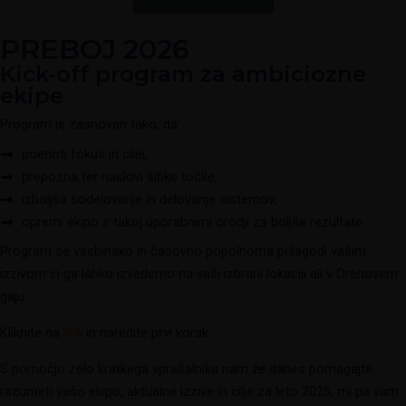
PREBOJ 2026
Kick-off program za ambiciozne
ekipe
Program je zasnovan tako, da:
poenoti fokus in cilje,
prepozna ter naslovi šibke točke,
izboljša sodelovanje in delovanje sistemov,
opremi ekipo s takoj uporabnimi orodji za boljše rezultate.
Program se vsebinsko in časovno popolnoma prilagodi vašim
izzivom in ga lahko izvedemo na vaši izbrani lokaciji ali v Orehovem
gaju.
Kliknite na
link
in naredite prvi korak:
S pomočjo zelo kratkega vprašalnika nam že danes pomagajte
razumeti vašo ekipo, aktualne izzive in cilje za leto 2026, mi pa vam