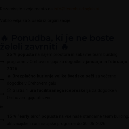
Rezervirajte svoje mesto na
info@teambuildinglab.si
.
Vabilo velja za 2 osebi iz organizacije.
🔥 Ponudba, ki je ne boste
želeli zavrniti 🔥
25 % popusta
na najem prostora in zabavne team building
programe v Orehovem gaju za dogodke v
januarju in februarju
2026
🔥
Brezplačno kurjenje velike švedske peči
za večerne
dogodke v Orehovem gaju
🎲
Gratis 1 ura facilitiranega icebreakerja
za dogodke v
Orehovem gaju ali izven.
in
15 % “early bird” popusta
na vse naše standarne team building,
aktivacijske in animacijske programe do 30. 06. 2026.