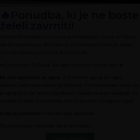
🔥Ponudba, ki je ne boste
želeli zavrniti!
Začetek leta običajno ni sezona team buildingov. Januar in februar
sta čas pobiranja po decembru in načrtovanja prihodnosti. Ravno
zato sta idealna za srečanja, ki niso na silo.
➡
Za pogovor. Za fokus. Za ogenj in preboj v novem letu.
🔥
Mi smo specialisti za ogenj.
V Orehovem gaju je živi ogenj
ambient, način ogrevanja in del doživetja. V metaforičnem smislu pa
je ogenj tisto, kar želimo vzpodbuditi v ekipah na team buildingih. Še
posebej pri tistih, ki na začetku leta iščejo smer, energijo in zagon.
In kje je ponudba?
👀
Na dnu tega sporočila!
Še prej pa nekaj vsebinskih idej in eno vabilo!
Preveri ponudbo