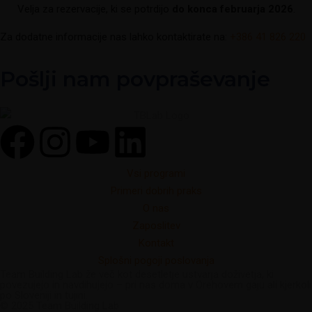
Velja za rezervacije, ki se potrdijo
do konca februarja 2026
.
Za dodatne informacije nas lahko kontaktirate na:
+386 41 826 220
Pošlji nam povpraševanje
Vsi programi
Primeri dobrih praks
O nas
Zaposlitev
Kontakt
Splošni pogoji poslovanja
Team Building Lab že več kot desetletje ustvarja doživetja, ki
povezujejo in navdihujejo – pri nas doma v Orehovem gaju ali kjerkoli
po Sloveniji in tujini.
© 2025 Team Building Lab