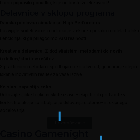
bomo pripravilo ponudbo, ki je ne boste želeli zavrniti!
Delavnice v sklopu programa
Danska poslovna simulacija: High Performers
Razvijajte sodelovanje in odločanje v ekipi z uporabo modela Patrika
Lencionija, ki ga prilagodimo vaši realnosti.
Kreativna delavnica: Z doživljajskimi metodami do novih
izdelkov/storitev/rešitev
S praktičnimi metodami spodbujamo kreativnost, generiranje idej in
iskanje inovativnih rešitev za vaše izzive.
Ko sloni zapustijo sobo
Odkrivajte šibke točke in skrite izzive v ekipi ter jih pretvorite v
konkretne akcije za izboljšanje delovanja sistemov in ekipnega
sodelovanja.
Povpraševanje
Casino Gamenight