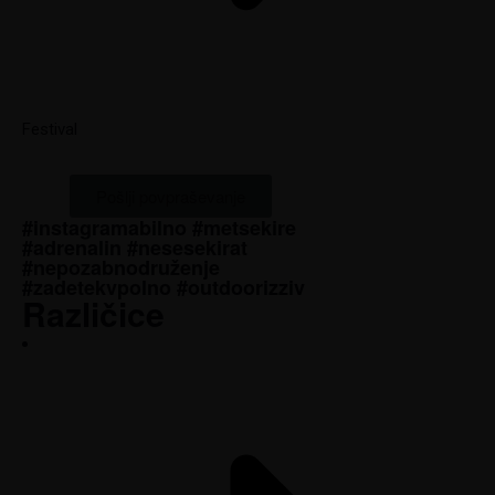
Festival
Pošlji povpraševanje
#instagramabilno #metsekire
#adrenalin #nesesekirat
#nepozabnodruženje
#zadetekvpolno #outdoorizziv
Različice