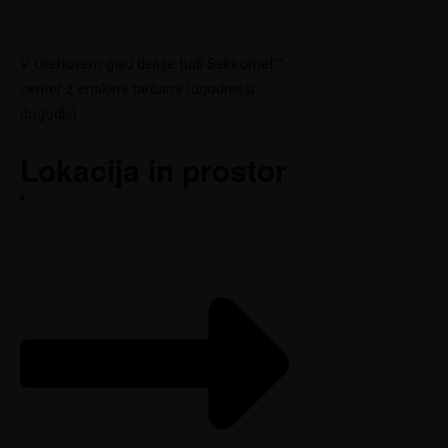
V Orehovem gaju deluje tudi Sekiromet™
center z enakimi tarčami (ugodnejši
dogodki)
Lokacija in prostor