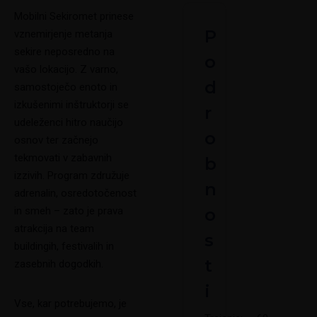
Mobilni Sekiromet prinese
P
vznemirjenje metanja
sekire neposredno na
o
vašo lokacijo. Z varno,
d
samostoječo enoto in
izkušenimi inštruktorji se
r
udeleženci hitro naučijo
o
osnov ter začnejo
tekmovati v zabavnih
b
izzivih. Program združuje
n
adrenalin, osredotočenost
in smeh – zato je prava
o
atrakcija na team
s
buildingih, festivalih in
t
zasebnih dogodkih.
i
Vse, kar potrebujemo, je