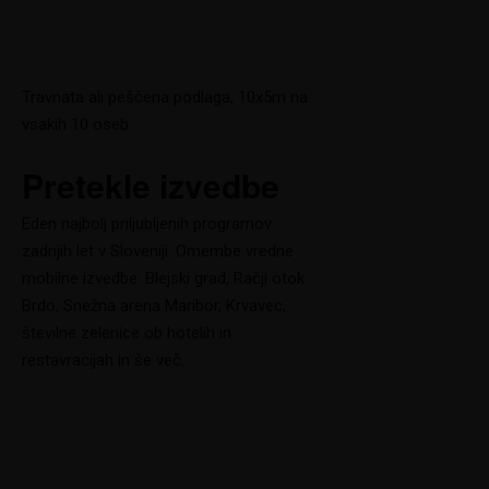
Travnata ali peščena podlaga, 10x5m na
vsakih 10 oseb
Pretekle izvedbe
Eden najbolj priljubljenih programov
zadnjih let v Sloveniji. Omembe vredne
mobilne izvedbe: Blejski grad, Račji otok
Brdo, Snežna arena Maribor, Krvavec,
številne zelenice ob hotelih in
restavracijah in še več.