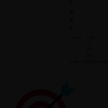
t
a
k
t
Telefon
+386
41
826
220
Email
info@teambuildi