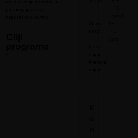
Trajanje:
60–
malo ravnega prostora, mi
120
pa vam pripravimo
minut
nepozabno doživetje.
Število
5–
oseb:
100
Cilji
oseb
programa
Fizični
napor:
Mentalni
napor:
K
o
n