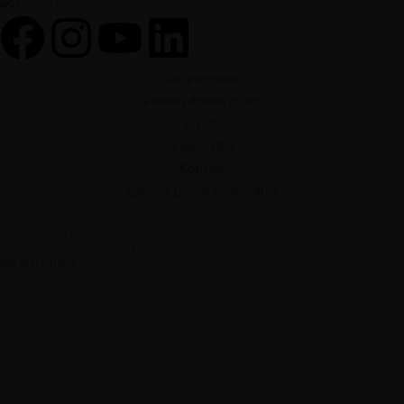
Vsi programi
Primeri dobrih praks
O nas
Zaposlitev
Kontakt
Splošni pogoji poslovanja
Team Building Lab že več kot desetletje ustvarja doživetja, ki
povezujejo in navdihujejo – pri nas doma v Orehovem gaju ali kjerkoli
po Sloveniji in tujini.
© 2025 Team Building Lab
Na vrh strani